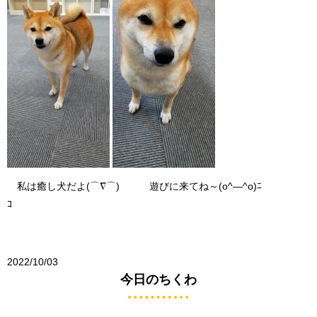
私は癒し犬だよ(⌒∇⌒) 遊びに来てね～(o^―^o)ﾆ
ｺ
2022/10/03
今日のちくわ