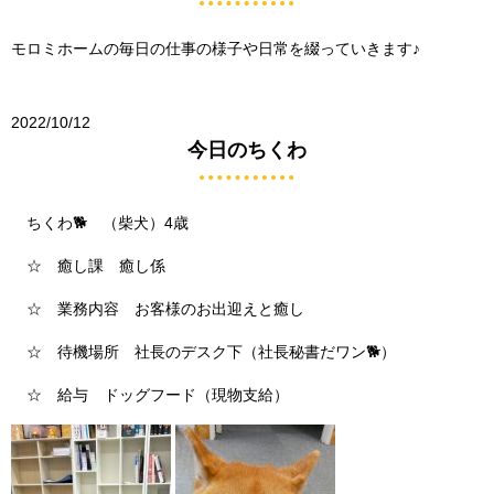
モロミホームの毎日の仕事の様子や日常を綴っていきます♪
2022/10/12
今日のちくわ
ちくわ🐕 （柴犬）4歳
☆ 癒し課 癒し係
☆ 業務内容 お客様のお出迎えと癒し
☆ 待機場所 社長のデスク下（社長秘書だワン🐕）
☆ 給与 ドッグフード（現物支給）