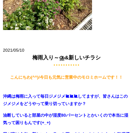
2021/05/10
梅雨入り～⛈&新しいチラシ
こんにちわ(^^)/今日も元気に営業中のモロミホームです！！
沖縄は梅雨に入って毎日ジメジメ🐌🐌🐌してますが、皆さんはこの
ジメジメをどうやって乗り切っていますか？
油断していると部屋の中が湿度80パーセントとかいくので本当に湿
気って困りもんです(+_+)