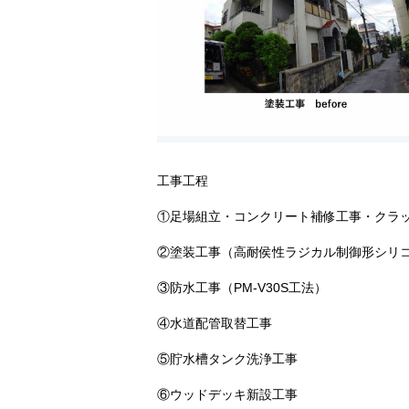
工事工程
①足場組立・コンクリート補修工事・クラ
②塗装工事（高耐侯性ラジカル制御形シリ
③防水工事（PM-V30S工法）
④水道配管取替工事
⑤貯水槽タンク洗浄工事
⑥ウッドデッキ新設工事