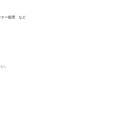
ーナー処理 など
さい。
。