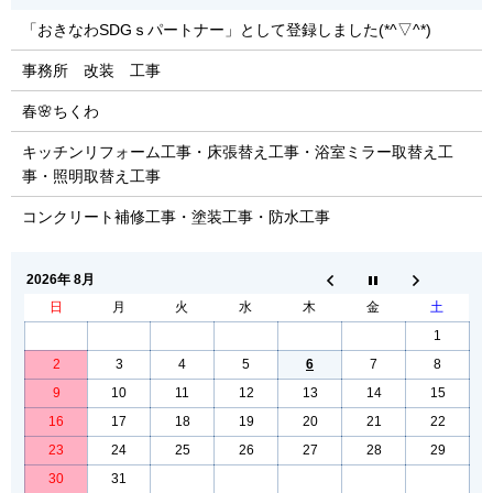
「おきなわSDGｓパートナー」として登録しました(*^▽^*)
事務所 改装 工事
春🌸ちくわ
キッチンリフォーム工事・床張替え工事・浴室ミラー取替え工
事・照明取替え工事
コンクリート補修工事・塗装工事・防水工事
2026年 8月
日
月
火
水
木
金
土
1
2
3
4
5
6
7
8
9
10
11
12
13
14
15
16
17
18
19
20
21
22
23
24
25
26
27
28
29
30
31