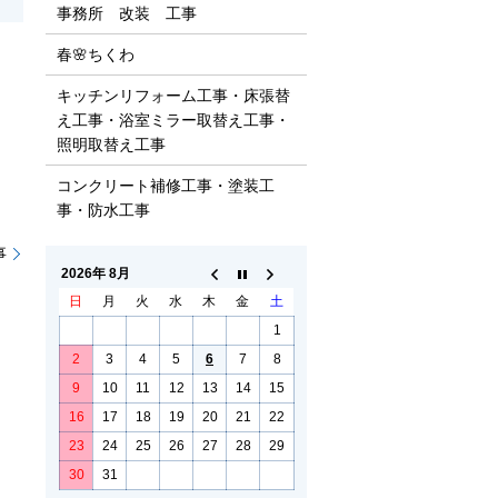
事務所 改装 工事
春🌸ちくわ
キッチンリフォーム工事・床張替
え工事・浴室ミラー取替え工事・
照明取替え工事
コンクリート補修工事・塗装工
事・防水工事
事
2026年 8月
日
月
火
水
木
金
土
1
2
3
4
5
6
7
8
9
10
11
12
13
14
15
16
17
18
19
20
21
22
23
24
25
26
27
28
29
30
31