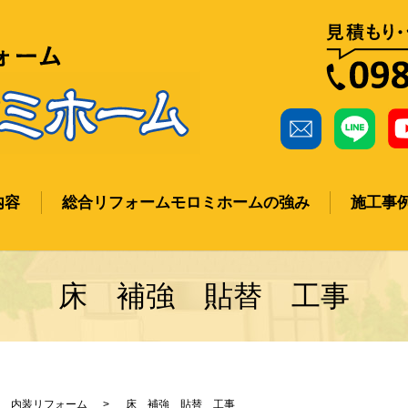
内容
総合リフォームモロミホームの強み
施工事
ch
床 補強 貼替 工事
内装リフォーム
床 補強 貼替 工事