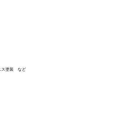
ニス塗装 など
。