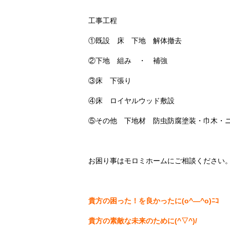
工事工程
①既設 床 下地 解体撤去
②下地 組み ・ 補強
③床 下張り
④床 ロイヤルウッド敷設
⑤その他 下地材 防虫防腐塗装・巾木・
お困り事はモロミホームにご相談ください
貴方の困った！を良かったに(o^―^o)ﾆｺ
貴方の素敵な未来のために(^▽^)/