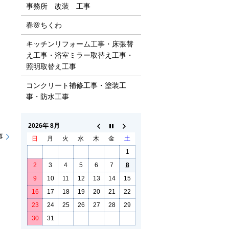
事務所 改装 工事
春🌸ちくわ
キッチンリフォーム工事・床張替
え工事・浴室ミラー取替え工事・
照明取替え工事
コンクリート補修工事・塗装工
事・防水工事
2026年 8月
事
日
月
火
水
木
金
土
1
2
3
4
5
6
7
8
9
10
11
12
13
14
15
16
17
18
19
20
21
22
23
24
25
26
27
28
29
30
31