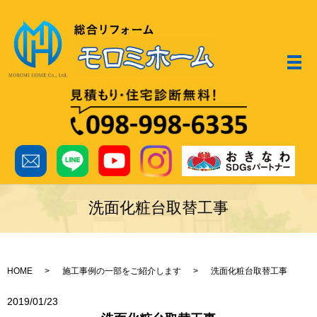
メ
洗面化粧台取替工事
HOME
施工事例の一部をご紹介します
洗面化粧台取替工事
2019/01/23