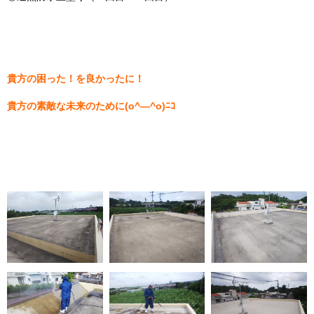
貴方の困った！を良かったに！
貴方の素敵な未来のために(o^―^o)ﾆｺ