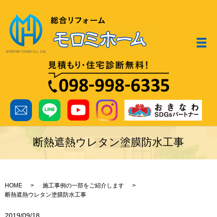
メ
断熱遮熱ウレタン塗膜防水工事
HOME
施工事例の一部をご紹介します
断熱遮熱ウレタン塗膜防水工事
2019/09/18