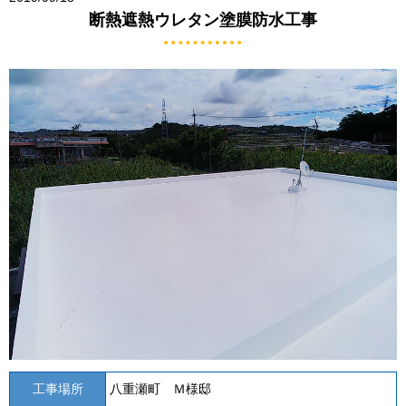
断熱遮熱ウレタン塗膜防水工事
工事場所
八重瀬町 Ｍ様邸