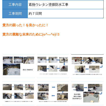
工事内容
遮熱ウレタン塗膜防水工事
工事期間
約７日間
貴方の困った！を良かったに！
貴方の素敵な未来のために(o^―^o)ﾆｺ