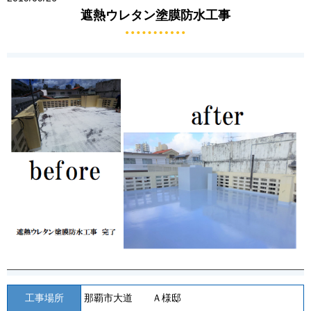
遮熱ウレタン塗膜防水工事
工事場所
那覇市大道 Ａ様邸