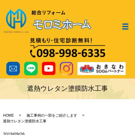
メ
遮熱ウレタン塗膜防水工事
HOME
施工事例の一部をご紹介します
遮熱ウレタン塗膜防水工事
2019/09/26