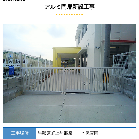
アルミ門扉新設工事
工事場所
与那原町上与那原 Ｙ保育園