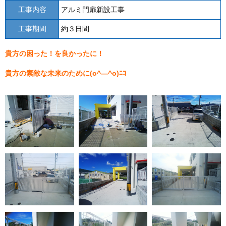
工事内容
アルミ門扉新設工事
工事期間
約３日間
貴方の困った！を良かったに！
貴方の素敵な未来のために(o^―^o)ﾆｺ