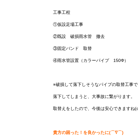
工事工程
①仮設足場工事
②既設 破損雨水管 撤去
③固定バンド 取替
④雨水管設置（カラーパイプ 150Φ）
※破損して落下しそうなパイプの取替工事で
落下してしまうと、大事故に繋がります。
取替えをしたので、今後は安心できますね(o^―
貴方の困った！を良かったに(⌒∇⌒)