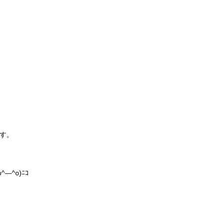
す。
^o)ﾆｺ