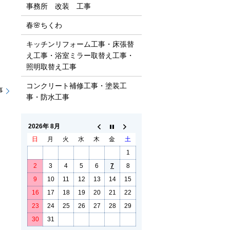
事務所 改装 工事
春🌸ちくわ
キッチンリフォーム工事・床張替
え工事・浴室ミラー取替え工事・
照明取替え工事
コンクリート補修工事・塗装工
事
事・防水工事
2026年 8月
日
月
火
水
木
金
土
1
2
3
4
5
6
7
8
9
10
11
12
13
14
15
16
17
18
19
20
21
22
23
24
25
26
27
28
29
30
31