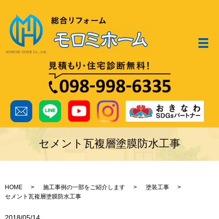
メ
セメント瓦複層塗膜防水工事
HOME
施工事例の一部をご紹介します
塗装工事
セメント瓦複層塗膜防水工事
2018/05/14