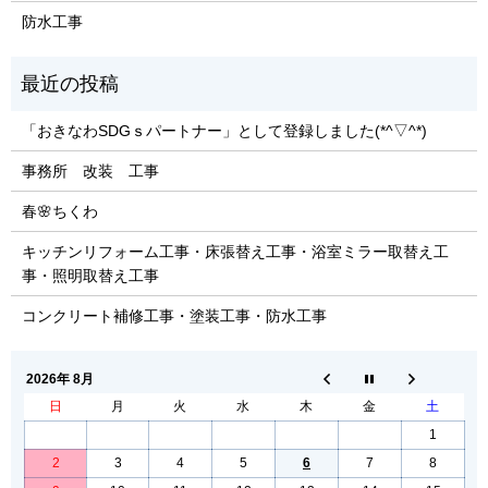
防水工事
「おきなわSDGｓパートナー」として登録しました(*^▽^*)
事務所 改装 工事
春🌸ちくわ
キッチンリフォーム工事・床張替え工事・浴室ミラー取替え工
事・照明取替え工事
コンクリート補修工事・塗装工事・防水工事
2026年 8月
日
月
火
水
木
金
土
1
2
3
4
5
6
7
8