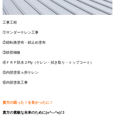
工事工程
①サンダーケレン工事
②錆転換塗布・錆止め塗布
③鉄部補修
④ＦＲＰ防水２Ply（ケレン・拭き取り・トップコート）
⑤内部塗装ヵ所ケレン
⑥内部塗装工事
貴方の困った！を良かったに！
貴方の素敵な未来のために(o^―^o)ﾆｺ