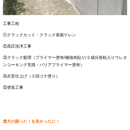
工事工程
①クラックカット・クラック表面ケレン
②高圧洗浄工事
③クラック処理（プライマー塗布/補強布貼り/２成分形粒入りウレタ
ンコーキング充填・バリアプライマー塗布）
④左官仕上げ（２回コテ塗り）
⑤塗装工事
貴方の困った！を良かったに！