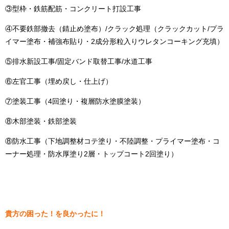
③型枠・鉄筋配筋・コンクリート打設工事
④不要鉄部撤去（錆止め塗布）/クラック処理（クラックカット/プラ
イマー塗布・補強布貼り・2成分形粒入りウレタンコーキング充填）
⑤排水新設工事/固定バンド取替工事/水道工事
⑥左官工事（埋め戻し・仕上げ）
⑦塗装工事（4回塗り・複層防水塗膜塗装）
⑧木部塗装・鉄部塗装
⑧防水工事（下地調整材コテ塗り・不陸調整・プライマー塗布・コ
ーナー処理・防水厚塗り2層・トップコート2回塗り）
貴方の困った！を良かったに！