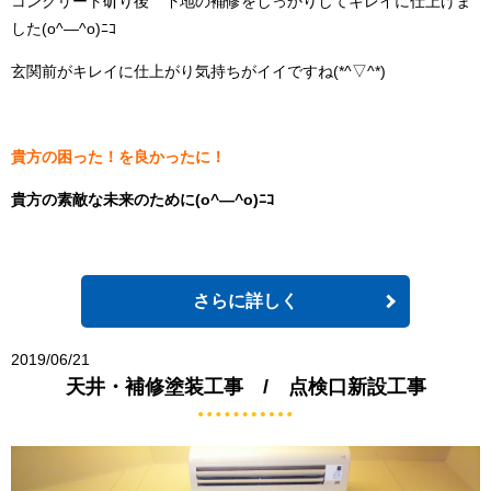
コンクリート斫り後 下地の補修をしっかりしてキレイに仕上げま
した(o^―^o)ﾆｺ
玄関前がキレイに仕上がり気持ちがイイですね(*^▽^*)
貴方の困った！を良かったに！
貴方の素敵な未来のために(o^―^o)ﾆｺ
さらに詳しく
2019/06/21
天井・補修塗装工事 / 点検口新設工事