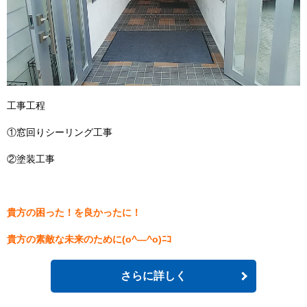
工事工程
①窓回りシーリング工事
②塗装工事
貴方の困った！を良かったに！
貴方の素敵な未来のために(o^―^o)ﾆｺ
さらに詳しく