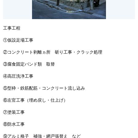
工事工程
①仮設足場工事
②コンクリート剥離ヵ所 斫り工事・クラック処理
③腐食固定バンド類 取替
④高圧洗浄工事
⑤型枠・鉄筋配筋・コンクリート流し込み
⑥左官工事（埋め戻し・仕上げ）
⑦塗装工事
⑧防水工事
⑨アルミ格子 補強・網戸張替え など