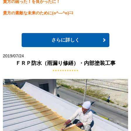
貴方の困った！を良かったに！
貴方の素敵な未来のために(o^―^o)ﾆｺ
さらに詳しく
2019/07/24
ＦＲＰ防水（雨漏り修繕）・内部塗装工事