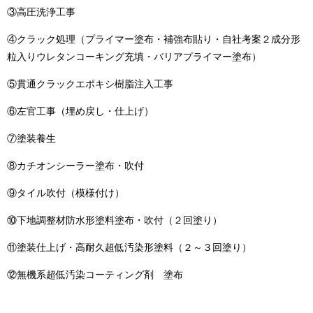
③高圧洗浄工事
④クラック処理（プライマー塗布・補強布貼り・自社考案２成分形
粒入りウレタンコーキング充填・バリアプライマー塗布）
⑤貫通クラックエポキシ樹脂注入工事
⑥左官工事（埋め戻し・仕上げ）
⑦塗装養生
⑧カチオンシーラー塗布・吹付
⑨タイル吹付（模様付け）
⑩下地調整材防水形塗料塗布・吹付（２回塗り）
⑪塗装仕上げ・高耐久超低汚染形塗料（２～３回塗り）
⑫無機系超低汚染コーティング剤 塗布