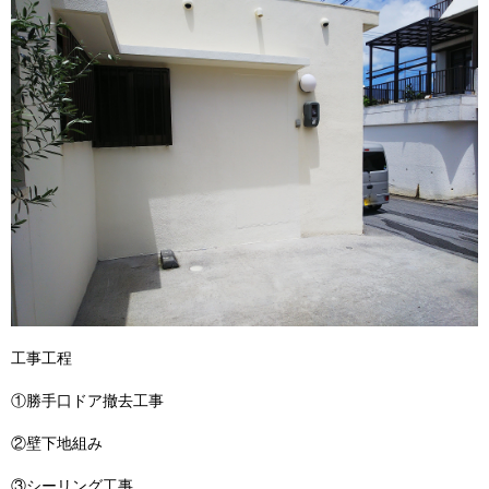
工事工程
①勝手口ドア撤去工事
②壁下地組み
③シーリング工事