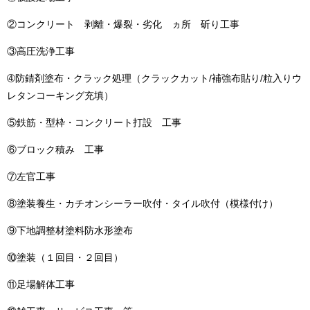
②コンクリート 剥離・爆裂・劣化 ヵ所 斫り工事
③高圧洗浄工事
➃防錆剤塗布・クラック処理（クラックカット/補強布貼り/粒入りウ
レタンコーキング充填）
⑤鉄筋・型枠・コンクリート打設 工事
⑥ブロック積み 工事
⑦左官工事
⑧塗装養生・カチオンシーラー吹付・タイル吹付（模様付け）
⑨下地調整材塗料防水形塗布
⑩塗装（１回目・２回目）
⑪足場解体工事