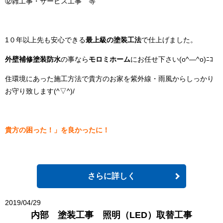
⑫雑工事・サービス工事 等
1０年以上先も安心できる
最上級の塗装工法
で仕上げました。
外壁補修塗装防水
の事なら
モロミホーム
にお任せ下さい(o^―^o)ﾆｺ
住環境にあった施工方法で貴方のお家を紫外線・雨風からしっかり
お守り致します(^▽^)/
貴方の困った！」を良かったに！
さらに詳しく
2019/04/29
内部 塗装工事 照明（LED）取替工事