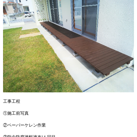
工事工程
①施工前写真
②ペーパーケレン作業
③防虫防腐塗料塗布/１回目