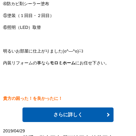
➃防カビ剤シーラー塗布
⑤塗装（１回目・２回目）
⑥照明（LED）取替
明るいお部屋に仕上がりました(o^―^o)ﾆｺ
内装リフォームの事なら
モロミホーム
にお任せ下さい。
貴方の困った！を良かったに！
さらに詳しく
2019/04/29