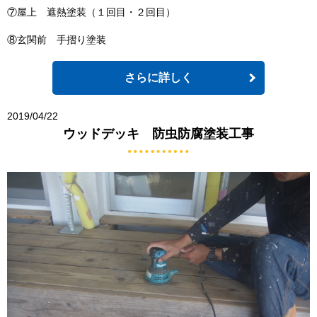
⑦屋上 遮熱塗装（１回目・２回目）
⑧玄関前 手摺り塗装
さらに詳しく
2019/04/22
ウッドデッキ 防虫防腐塗装工事