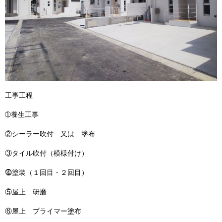
工事工程
➀養生工事
②シーラー吹付 又は 塗布
③タイル吹付（模様付け）
⓸塗装（１回目・２回目）
⑤屋上 研磨
⑥屋上 プライマー塗布