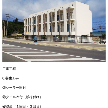
工事工程
➀養生工事
②シーラー吹付
③タイル吹付（模様付け）
⓸塗装（１回目・２回目）