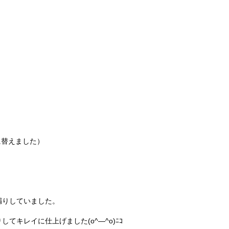
に替えました）
漏りしていました。
てキレイに仕上げました(o^―^o)ﾆｺ