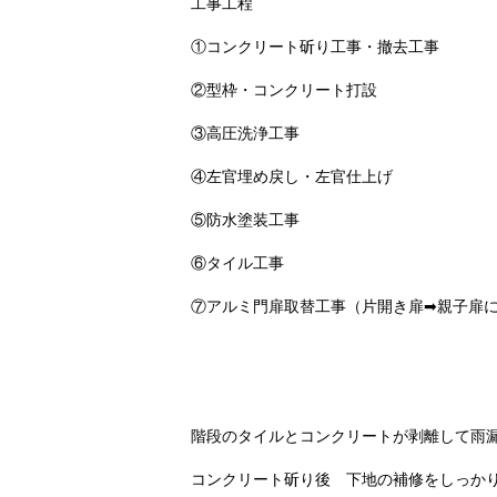
工事工程
①コンクリート斫り工事・撤去工事
②型枠・コンクリート打設
③高圧洗浄工事
④左官埋め戻し・左官仕上げ
⑤防水塗装工事
⑥タイル工事
⑦アルミ門扉取替工事（片開き扉➡親子扉
階段のタイルとコンクリートが剥離して雨
コンクリート斫り後 下地の補修をしっかりし