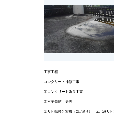
工事工程
コンクリート補修工事
①コンクリート斫り工事
②不要鉄筋 撤去
③サビ転換剤塗布（2回塗り）・エポ系サビ