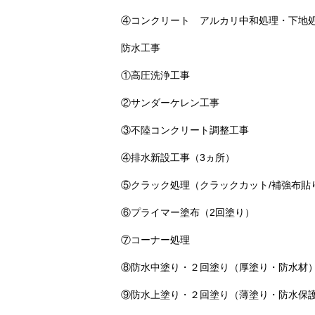
④コンクリート アルカリ中和処理・下地
防水工事
①高圧洗浄工事
②サンダーケレン工事
③不陸コンクリート調整工事
④排水新設工事（3ヵ所）
⑤クラック処理（クラックカット/補強布貼
⑥プライマー塗布（2回塗り）
⑦コーナー処理
⑧防水中塗り・２回塗り（厚塗り・防水材
⑨防水上塗り・２回塗り（薄塗り・防水保