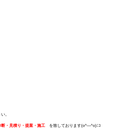
」
さい。
診断・見積り・提案・施工
を致しております(o^―^o)ﾆｺ