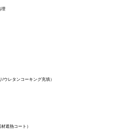
処理
り/ウレタンコーキング充填）
）
護材遮熱コート）