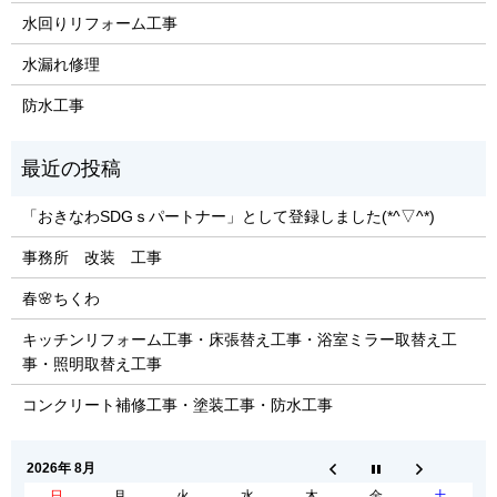
水回りリフォーム工事
水漏れ修理
防水工事
「おきなわSDGｓパートナー」として登録しました(*^▽^*)
事務所 改装 工事
春🌸ちくわ
キッチンリフォーム工事・床張替え工事・浴室ミラー取替え工
事・照明取替え工事
コンクリート補修工事・塗装工事・防水工事
2026年 8月
日
月
火
水
木
金
土