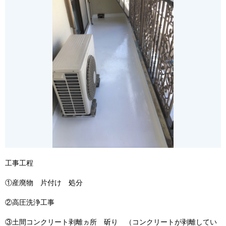
工事工程
①産廃物 片付け 処分
②高圧洗浄工事
③土間コンクリート剥離ヵ所 斫り （コンクリートが剥離してい