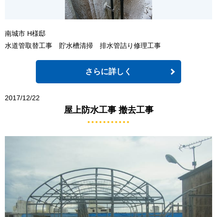
南城市 H様邸
水道管取替工事 貯水槽清掃 排水管詰り修理工事
さらに詳しく
2017/12/22
屋上防水工事 撤去工事